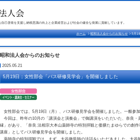
な自己啓発を支援し納税意識の向上と企業経営および社会の健全な発展に貢献しています。
ホーム
昭和法人会からのお知らせ
5月
昭和法人会からのお知らせ
2025.05.21
5月19日；女性部会「バス研修見学会」を開催しました
女性部会では、
5
月
19
日（月）、バス研修見学会を開催しました。一般参
今回は、昨年の
10
月の「講演会と演奏会」で御講演をいただいた、奈良・
縁」があり、「奈良
.
法相宗大本山薬師寺の特別拝観と倭膳たまゆらでの創作
講座」としてバス研修見学会を開催しました。
薬師寺の特別拝観では、まず、大谷徹奘師の法話をいただきました。大谷