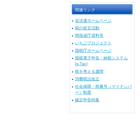
関連リンク
全法連ホームページ
税の提言活動
関係省庁資料等
いちごプロジェクト
国税庁ホームページ
国税電子申告・納税システム
(e-Tax)
税を考える週間
消費税法改正
社会保障・税番号（マイナンバ
ー）制度
確定申告特集