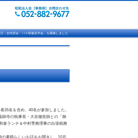
19日；女性部会「バス研修見学会」を開催しました
加者
26
名を含め、
40
名が参加しました。
薬師寺の執事長・大谷徹奘師との「御
和食ランチ＆中村専務理事の出張税務
師の素晴らしいお話をお聞きし、
10
月