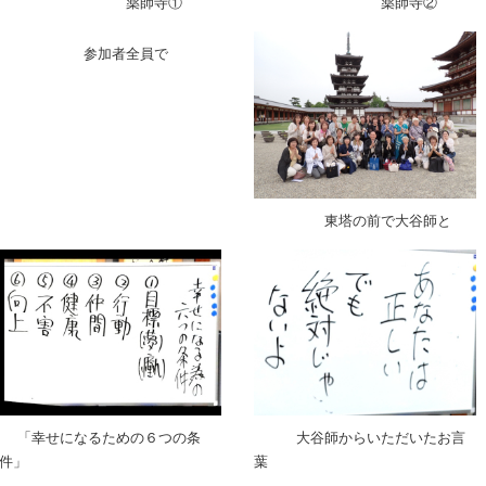
薬師寺①
薬師寺②
参加者全員で
東塔の前で大谷師と
「幸せになるための６つの条
大谷師からいただいたお言
件」
葉