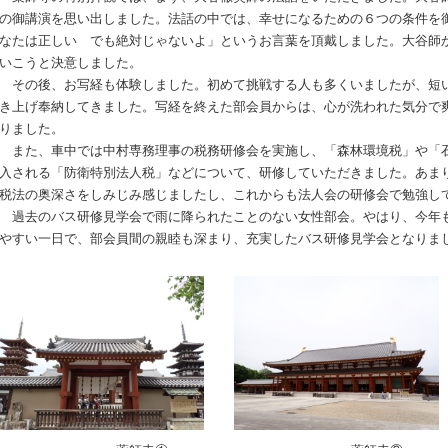
の御講演を思い出しました。法話の中では、幸せになるための６つの条件を
なたは正しい でも絶対じゃないよ」というお言葉を頂戴しました。大谷師
いこうと決意しました。
その後、お写経も体験しました。初めて挑戦する人も多くいましたが、短
き上げ奉納してきました。写経を終えた部会員からは、心が洗われた気分で
りました。
また、車中では中村専務理事の税務研修会を実施し、「森林環境税」や「
入される「防衛特別法人税」などについて、研修していただきました。あま
税法の奥深さをしみじみ感じましたし、これからも法人会の研修会で勉強し
過去のバス研修見学会で雨に降られたことのない女性部会。やはり、今年
やすい一日で、部会員間の親睦も深まり、充実したバス研修見学会となりま