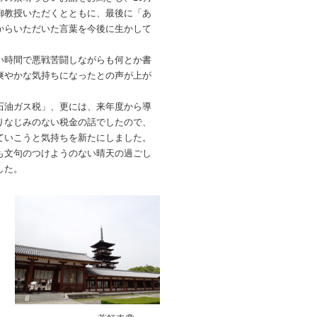
御教授いただくとともに、最後に「あ
からいただいた言葉を今後に生かして
い時間で悪戦苦闘しながらも何とか書
爽やかな気持ちになったとの声が上が
石油ガス税」、更には、来年度から導
りなじみのない税金の話でしたので、
ていこうと気持ちを新たにしました。
も文句のつけようのない晴天の過ごし
した。