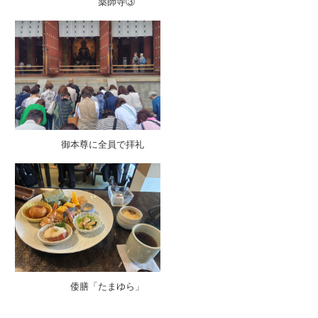
薬師寺③
御本尊に全員で拝礼
倭膳「たまゆら」