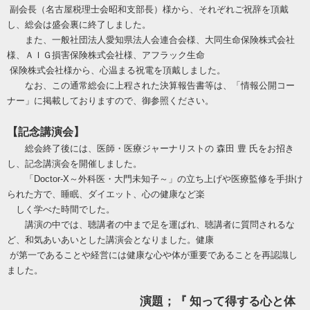
副会長（名古屋税理士会昭和支部長）様から、それぞれご祝辞を頂戴
し、総会は盛会裏に終了しました。
また、一般社団法人愛知県法人会連合会様、大同生命保険株式会社
様、ＡＩＧ損害保険株式会社様、アフラック生命
保険株式会社様から、心温まる祝電を頂戴しました。
なお、この通常総会に上程された決算報告書等は、「情報公開コー
ナー」に掲載しておりますので、御参照ください。
【記念講演会】
総会終了後には、医師・医療ジャーナリストの 森田 豊 氏をお招き
し、記念講演会を開催しました。
「Doctor-X～外科医・大門未知子～」の立ち上げや医療監修を手掛け
られた方で、睡眠、ダイエット、心の健康など楽
しく学べた時間でした。
講演の中では、聴講者の中まで足を運ばれ、聴講者に質問されるな
ど、和気あいあいとした講演会となりました。健康
が第一であることや経営には健康な心や体が重要であることを再認識し
ました
。
演題；『 知って得する心と体