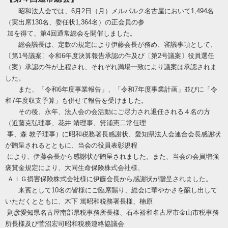
昭和法人会では、
6
月
2
日（月）メルパルク名古屋において
1,494
名
（実出席
130
名、委任状
1,364
名）の正会員の参
加を得て、第
4
回通常総会を開催しました。
総会議長は、定款の規定により伊藤会長が務め、審議事項として、
〔第
1
号議案〕令和
6
年度決算報告承認の件及び〔第
2
号議案〕役員選任
（案）承認の件が上程され、それぞれ満場一致により議案は承認されま
した。
また、「令和6
年度事業報告」、「令和7
年度事業計画」並びに「令
和7
年度収支予算」も併せて報告を受けました。
その後、永年、法人会の会活動にご尽力され退任される４名の方
（近藤克弘理事、花井 靖理事、箕浦憲二常任理
事、森 敦子理事）に昭和税務署長感謝状、愛知県法人会連合会長感謝状
が贈呈されるとともに、当会の役員表彰規程
により、伊藤会長から感謝状が贈呈されました。また、当会の会員増強
褒賞金規定により、大同生命保険株式会社様、
ＡＩＧ損害保険株式会社様に伊藤会長から感謝状が贈呈されました。
来賓として
10
名の皆様にご臨席賜り、総会に華やかさを醸し出して
いただくとともに、木下 篤昭和税務署長様、楠原
則彦愛知県名古屋南部県税事務所長様、石本裕和名古屋市金山市税事務
所長様及び菅沼宏司昭和税務連絡協議会