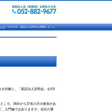
知らせ
6月27日；新設法人説明会を開催しました
方を対象に、「新設法人説明会」を
6
月
たところ、
36
社から
37
名の方の参加があ
ど、入門編ではありますが、会社の運