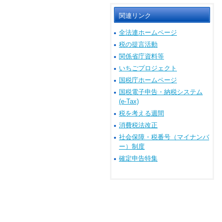
関連リンク
全法連ホームページ
税の提言活動
関係省庁資料等
いちごプロジェクト
国税庁ホームページ
国税電子申告・納税システム
(e-Tax)
税を考える週間
消費税法改正
社会保障・税番号（マイナンバ
ー）制度
確定申告特集