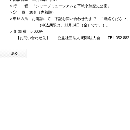
○
行 程 「シャープミュージアムと平城京跡歴史公園」
○ 定
員
30
名（先着順）
○
申込方法 お電話にて、下記お問い合わせ先まで、ご連絡ください。
（申込期限は、
11
月
14
日（金）です。）。
○
参 加 費
5,000
円
【お問い合わせ先】 公益社団法人 昭和法人会
TEL 052-882