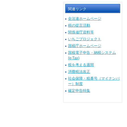
関連リンク
全法連ホームページ
税の提言活動
関係省庁資料等
いちごプロジェクト
国税庁ホームページ
国税電子申告・納税システム
(e-Tax)
税を考える週間
消費税法改正
社会保障・税番号（マイナンバ
ー）制度
確定申告特集